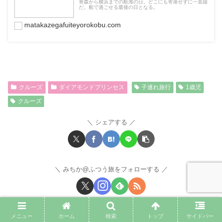
青森から横浜までの航海の日。どこにも寄港せずに一直線
だ。船で過ごせる最後の日となる。
matakazegafuiteyorokobu.com
クルーズ
ダイアモンドプリンセス
子連れ旅行
1歳児
クルーズ
シェアする
みちか@ふつう旅をフォローする
関連記事
メニュー
ホーム
検索
トップ
サイドバー