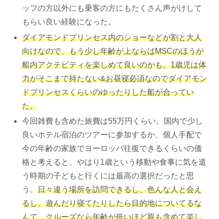
ッフの方以外にも乗客の方にもたくさん声がけして
もらい良い経験になった。
ダイアモンドプリンセス内のショーなどが割と大人
向けなので、もう少し年齢が上ならばMSCのほうが
船内アクテビティを楽しめて良いのかも。1歳児は体
力がそこまで持たない&お昼寝必須なのでダイアモン
ドプリンセスくらいのゆったりした船が合ってい
た。
今回雑費も含めた旅費は55万円くらい。国内で少し
良いホテル宿泊のツアーに参加するか、個人手配で
今の年齢の家族でヨーロッパ往復できるくらいの価
格と考えると、やはり1歳という移動や食事に気を遣
う時期の子どもと行くには最高の選択だったと思
う。
日々違う場所を訪問できるし、色んな人と会え
るし、遊んだり寝てたりしたら目的地についてるな
んて、クルーズなら年齢が低いほど親も含めて楽し