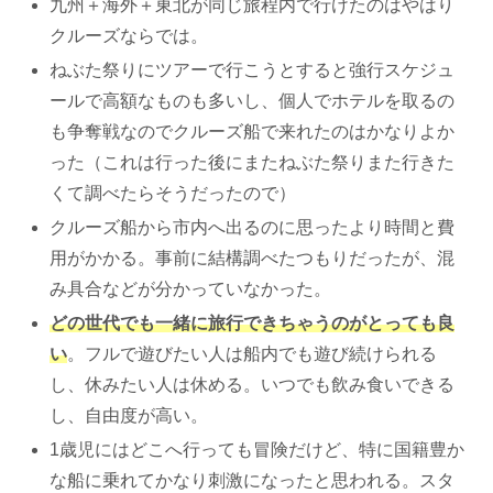
九州＋海外＋東北が同じ旅程内で行けたのはやはり
クルーズならでは。
ねぶた祭りにツアーで行こうとすると強行スケジュ
ールで高額なものも多いし、個人でホテルを取るの
も争奪戦なのでクルーズ船で来れたのはかなりよか
った（これは行った後にまたねぶた祭りまた行きた
くて調べたらそうだったので）
クルーズ船から市内へ出るのに思ったより時間と費
用がかかる。事前に結構調べたつもりだったが、混
み具合などが分かっていなかった。
どの世代でも一緒に旅行できちゃうのがとっても良
い
。フルで遊びたい人は船内でも遊び続けられる
し、休みたい人は休める。いつでも飲み食いできる
し、自由度が高い。
1歳児にはどこへ行っても冒険だけど、特に国籍豊か
な船に乗れてかなり刺激になったと思われる。スタ