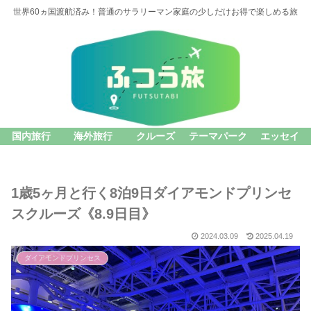
世界60ヵ国渡航済み！普通のサラリーマン家庭の少しだけお得で楽しめる旅
国内旅行
海外旅行
クルーズ
テーマパーク
エッセイ
1歳5ヶ月と行く8泊9日ダイアモンドプリンセ
スクルーズ《8.9日目》
2024.03.09
2025.04.19
ダイアモンドプリンセス