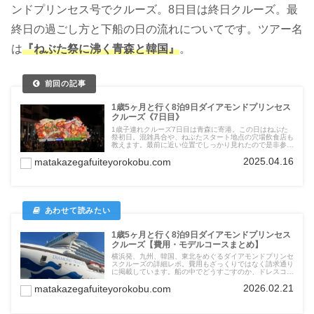
ンドプリンセス号でクルーズ。8日目は終日クルーズ。最
終日の過ごし方と下船の日の流れについてです。ツアー名
は
『ねぶた祭に沸く青森と韓国』
。
1歳5ヶ月と行く8泊9日ダイアモンドプリンセス
クルーズ《7日目》
1歳子連れクルーズ7日目は青森に寄港。この日はねぶた
祭初日。混雑具合や、ねぶたスタート地点の穴場飲食店も
教えます。最前に近い位置でしっかり見れたので是非参考
に。映えスポットの青森県民美術館や、おいしい寿司が食
2025.04.16
matakazegafuiteyorokobu.com
べられるアウガ新鮮市場についても紹介。
1歳5ヶ月と行く8泊9日ダイアモンドプリンセス
クルーズ【費用・モデルコースまとめ】
横浜発、九州、韓国、東北をめぐるダイアモンドプリンセ
スクルーズの詳細レポ。費用もざっくりではなく請求通り
に掲載しています。船の中でどうすごすのか、ドレスコー
ドがあるフォーマルナイトってどんな感じか等、かなり詳
2026.02.21
matakazegafuiteyorokobu.com
しく記載しました。