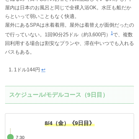
屋内は日本のお風呂と同じで全裸入浴OK。水圧も船だか
らといって弱いこともなく快適。
屋外にあるSPAは水着着用。屋外は着替えが面倒だったの
1
で行っていない。1回90分25ドル（約3,600円）
で、複数
回利用する場合は割安なプランや、滞在中いつでも入れる
パスもある。
1ドル144円
↩︎
スケジュール/モデルコース（9日目）
8/4（金）《9日目》
7:30