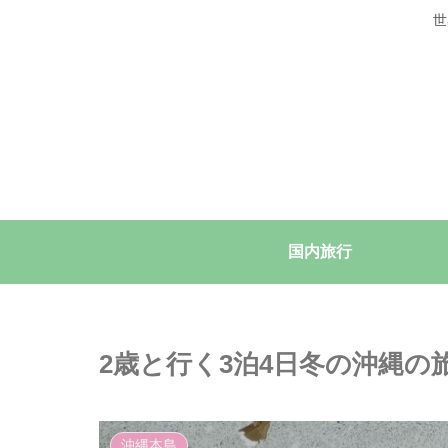
世
国内旅行
2歳と行く3泊4日冬の沖縄
沖縄本島