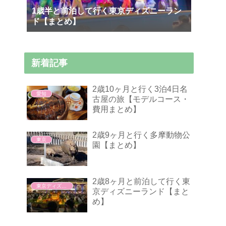
1歳半と前泊して行く東京ディズニーラン
ド【まとめ】
新着記事
2歳10ヶ月と行く3泊4日名
愛知
古屋の旅【モデルコース・
費用まとめ】
2歳9ヶ月と行く多摩動物公
東京
園【まとめ】
2歳8ヶ月と前泊して行く東
東京ディズニーランド
京ディズニーランド【まと
め】