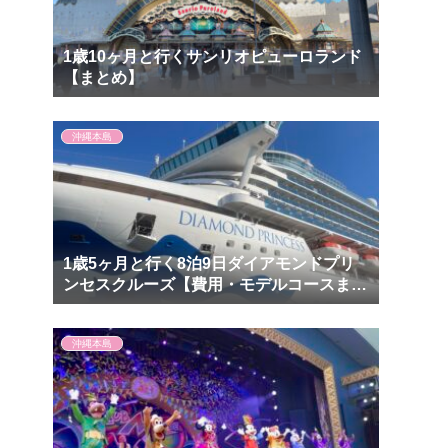
1歳10ヶ月と行くサンリオピューロランド
【まとめ】
沖縄本島
1歳5ヶ月と行く8泊9日ダイアモンドプリ
ンセスクルーズ【費用・モデルコースまと
め】
沖縄本島