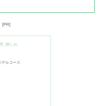
[PR]
次
モデルコース