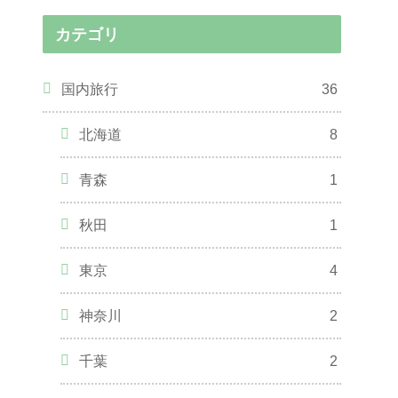
カテゴリ
国内旅行
36
北海道
8
青森
1
秋田
1
東京
4
神奈川
2
千葉
2